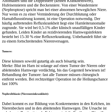
Anomalien sind die Doppelniere (keinen Krankheitswert),
Hufeisennieren und die Beckenniere. Von einer Wanderniere
(Nephroptose) spricht man bei einer abnormen beweglichen Niere.
Nur wenn es zu einer Verminderung der Durchblutung oder
Harnabflussstörung kommt, ist eine Operation notwendig. Der
häufig auftretenden Refluxkrankheit liegt eine Harnleiteranomalie
zugrunde. Sie wird bei 0,5-1% aller klinisch unauffälligen Kinder
gefunden. Leiden Kinder an rezidivierenden Harnwegsinfekten
besteht bei 15-30 % eine Refluxerkrankung. Unbehandelt führt sie
zu einem fortschreitenden Nierenversagen.
Tumore:
Diese können sowohl gutartig als auch bösartig sein.
Merke: Blut im Harn ist solange auf einen Tumor der Nieren oder
ableitenden Harnwege verdächtig, bis das Gegenteil bewiesen ist!
Behandlung der Tumore: fast alle Tumore müssen chirurgisch
entfernt werden. Bei rechtzeitiger Operation ist die Heilungschance
fast 100%
Nephrolithiasis (Nierensteinkrankheit):
Dabei kommt es zur Bildung von Konkrementen in den Kelchen, im
Nierenbecken und in den ableitenden Harnwegen. Die Ursache ist