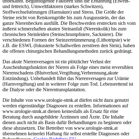
unbekannt. Begünstigende Faktoren sind die Ernährung (Eiweiß-
und fettreich), Umweltfaktoren (starkes Schwitzen),
Stoffwechselstörungen (Harnsäure) und Stress. Die Größe der
Steine reicht von Reiskorngröße bis zum Ausgussstein, der das
ganze Nierenbecken ausfüllt. Die Beschwerden erstrecken sich vom
äußerst schmerzhaften akuten Steinanfall (Nierenkolik) bis zum
chronischen Steinleiden (Steinschrumpfniere, Sackniere). Die
verschiedenen Formen der Steinzertrümmerung (Lithotripsie) wie
z.B. die ESWL (fokusierte Schallwellen zerstören den Stein), haben
die offenen chirurgischen Behandlungsmethoden zurück gedrängt.
Das akute Nierenversagen ist ein plötzlicher Verlust der
Auscheidungsfunktion der Nieren als Folge eines meist reversiblen
Nierenschadens (Blutverlust,Vergiftung,Verbrennung,akute
Entzündung). Unbehandelt führt das Nierenversagen zur Urämie
(Harnvergiftung) und in weiterer Folge zum Tod. Lebensrettend ist
die Dialyse oder die Nierentransplantation.
Die Inhalte von www.urologie-stmk.at dürfen nicht dazu genutzt
werden eigenständige Diagnosen zu erstellen. Informationen auf
www.urologie-stmk.at dienen keinesfalls als Ersatz für eine
Beratung durch ausgebildete Ärztinnen und Ärzte. Die Inhalte
dienen auch nicht als Basis dafür Behandlungen zu beginnen oder
diese abzusetzen. Die Betreiber von www.urologie-stmk.at
übernehmen keinerlei Haftung für selbst erstellte Diagnosen oder