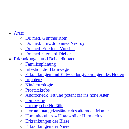
Ärzte
Dr. med. Günther Roth
Dr. med. univ. Johannes Nestroy
Dr. med. Friedrich Vucsina
Dr. med. Gerhard Dieber
Erkrankungen und Behandlungen
Familienplanung
Infektion der Harnwege
Erkrankungen und Entwicklungsstörungen des Hoden
Impotenz
Kinderurologie
Prostatakrebs
Androcheck- Fit und potent bis ins hohe Alter
Harnsteine
Urologische Notfälle
Hormonmangel­zustände des alternden Mannes
Harninkontinez – Ungewollter Harnverlust
Erkrankungen der Blase
Erkrankungen der Niere