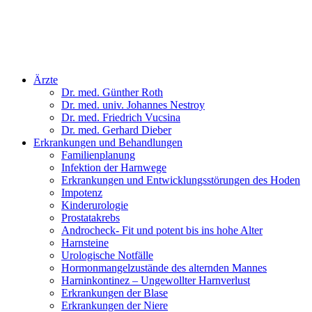
Ärzte
Dr. med. Günther Roth
Dr. med. univ. Johannes Nestroy
Dr. med. Friedrich Vucsina
Dr. med. Gerhard Dieber
Erkrankungen und Behandlungen
Familienplanung
Infektion der Harnwege
Erkrankungen und Entwicklungsstörungen des Hoden
Impotenz
Kinderurologie
Prostatakrebs
Androcheck- Fit und potent bis ins hohe Alter
Harnsteine
Urologische Notfälle
Hormonmangel­zustände des alternden Mannes
Harninkontinez – Ungewollter Harnverlust
Erkrankungen der Blase
Erkrankungen der Niere