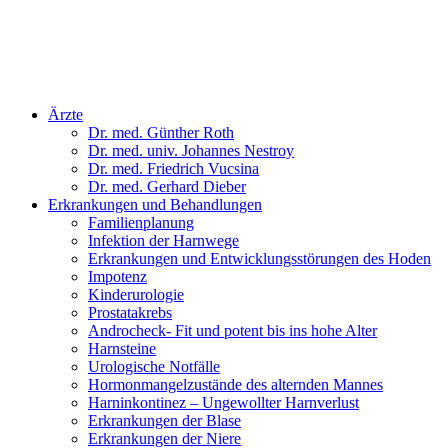
Ärzte
Dr. med. Günther Roth
Dr. med. univ. Johannes Nestroy
Dr. med. Friedrich Vucsina
Dr. med. Gerhard Dieber
Erkrankungen und Behandlungen
Familienplanung
Infektion der Harnwege
Erkrankungen und Entwicklungsstörungen des Hoden
Impotenz
Kinderurologie
Prostatakrebs
Androcheck- Fit und potent bis ins hohe Alter
Harnsteine
Urologische Notfälle
Hormonmangel­zustände des alternden Mannes
Harninkontinez – Ungewollter Harnverlust
Erkrankungen der Blase
Erkrankungen der Niere